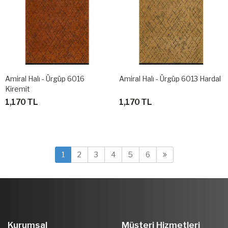
Amiral Halı - Ürgüp 6016
Amiral Halı - Ürgüp 6013 Hardal
Kiremit
1,170 TL
1,170 TL
1
2
3
4
5
6
Kurumsal
Müşteri Hizmetleri