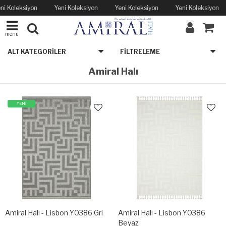
ni Koleksiyon
Yeni Koleksiyon
Yeni Koleksiyon
Yeni Koleksiyon
menü
ALT KATEGORILER
FILTRELEME
Amiral Halı
YENİ
Amiral Halı - Lisbon Y0386 Gri
Amiral Halı - Lisbon Y0386
Beyaz