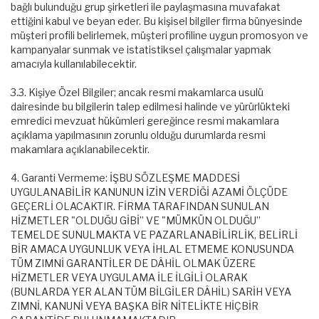
bağlı bulunduğu grup şirketleri ile paylaşmasına muvafakat
ettiğini kabul ve beyan eder. Bu kişisel bilgiler firma bünyesinde
müşteri profili belirlemek, müşteri profiline uygun promosyon ve
kampanyalar sunmak ve istatistiksel çalışmalar yapmak
amacıyla kullanılabilecektir.
3.3. Kişiye Özel Bilgiler; ancak resmi makamlarca usulü
dairesinde bu bilgilerin talep edilmesi halinde ve yürürlükteki
emredici mevzuat hükümleri gereğince resmi makamlara
açıklama yapılmasının zorunlu olduğu durumlarda resmi
makamlara açıklanabilecektir.
4. Garanti Vermeme: İŞBU SÖZLEŞME MADDESİ
UYGULANABİLİR KANUNUN İZİN VERDİĞİ AZAMİ ÖLÇÜDE
GEÇERLİ OLACAKTIR. FİRMA TARAFINDAN SUNULAN
HİZMETLER "OLDUĞU GİBİ” VE "MÜMKÜN OLDUĞU”
TEMELDE SUNULMAKTA VE PAZARLANABİLİRLİK, BELİRLİ
BİR AMACA UYGUNLUK VEYA İHLAL ETMEME KONUSUNDA
TÜM ZIMNİ GARANTİLER DE DÂHİL OLMAK ÜZERE
HİZMETLER VEYA UYGULAMA İLE İLGİLİ OLARAK
(BUNLARDA YER ALAN TÜM BİLGİLER DÂHİL) SARİH VEYA
ZIMNİ, KANUNİ VEYA BAŞKA BİR NİTELİKTE HİÇBİR