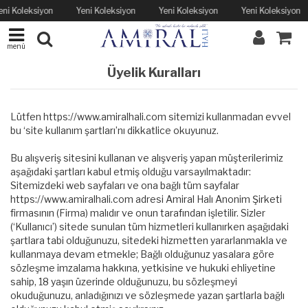
eni Koleksiyon
Yeni Koleksiyon
Yeni Koleksiyon
Yeni Koleksiyon
menü
Üyelik Kuralları
Lütfen https://www.amiralhali.com sitemizi kullanmadan evvel
bu ‘site kullanım şartları’nı dikkatlice okuyunuz.
Bu alışveriş sitesini kullanan ve alışveriş yapan müşterilerimiz
aşağıdaki şartları kabul etmiş olduğu varsayılmaktadır:
Sitemizdeki web sayfaları ve ona bağlı tüm sayfalar
https://www.amiralhali.com adresi Amiral Halı Anonim Şirketi
firmasının (Firma) malıdır ve onun tarafından işletilir. Sizler
(‘Kullanıcı’) sitede sunulan tüm hizmetleri kullanırken aşağıdaki
şartlara tabi olduğunuzu, sitedeki hizmetten yararlanmakla ve
kullanmaya devam etmekle; Bağlı olduğunuz yasalara göre
sözleşme imzalama hakkına, yetkisine ve hukuki ehliyetine
sahip, 18 yaşın üzerinde olduğunuzu, bu sözleşmeyi
okuduğunuzu, anladığınızı ve sözleşmede yazan şartlarla bağlı