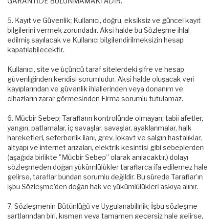
GARANTİDE BULUNMAMAKTADIR.
5. Kayıt ve Güvenlik; Kullanıcı, doğru, eksiksiz ve güncel kayıt
bilgilerini vermek zorundadır. Aksi halde bu Sözleşme ihlal
edilmiş sayılacak ve Kullanıcı bilgilendirilmeksizin hesap
kapatılabilecektir.
Kullanıcı, site ve üçüncü taraf sitelerdeki şifre ve hesap
güvenliğinden kendisi sorumludur. Aksi halde oluşacak veri
kayıplarından ve güvenlik ihlallerinden veya donanım ve
cihazların zarar görmesinden Firma sorumlu tutulamaz.
6. Mücbir Sebep; Tarafların kontrolünde olmayan; tabii afetler,
yangın, patlamalar, iç savaşlar, savaşlar, ayaklanmalar, halk
hareketleri, seferberlik ilanı, grev, lokavt ve salgın hastalıklar,
altyapı ve internet arızaları, elektrik kesintisi gibi sebeplerden
(aşağıda birlikte "Mücbir Sebep” olarak anılacaktır.) dolayı
sözleşmeden doğan yükümlülükler taraflarca ifa edilemez hale
gelirse, taraflar bundan sorumlu değildir. Bu sürede Taraflar’ın
işbu Sözleşme’den doğan hak ve yükümlülükleri askıya alınır.
7. Sözleşmenin Bütünlüğü ve Uygulanabilirlik; İşbu sözleşme
şartlarından biri, kısmen veya tamamen geçersiz hale gelirse,