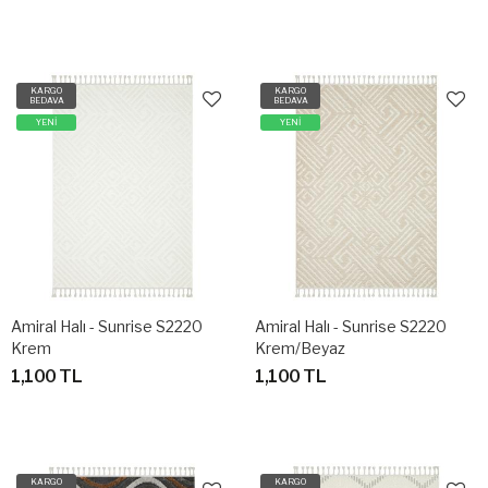
KARGO
KARGO
BEDAVA
BEDAVA
YENİ
YENİ
Amiral Halı - Sunrise S2220
Amiral Halı - Sunrise S2220
Krem
Krem/Beyaz
1,100 TL
1,100 TL
KARGO
KARGO