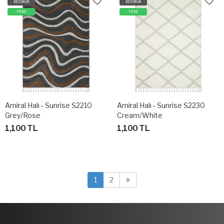
BEDAVA
BEDAVA
YENİ
YENİ
Amiral Halı - Sunrise S2210
Amiral Halı - Sunrise S2230
Grey/Rose
Cream/White
1,100 TL
1,100 TL
1
2