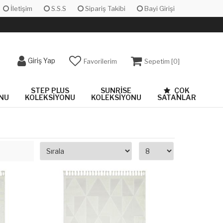
İletişim
S.S.S
Sipariş Takibi
Bayi Girişi
Giriş Yap
Favorilerim
Sepetim [
0
]
STEP PLUS
SUNRISE
ÇOK
NU
KOLEKSIYONU
KOLEKSIYONU
SATANLAR