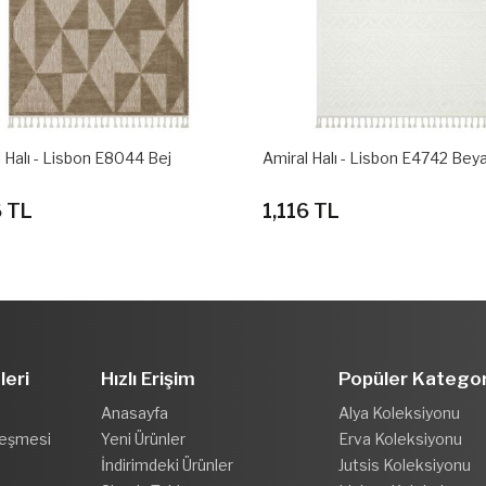
 Halı - Lisbon E8044 Bej
Amiral Halı - Lisbon E4742 Bey
6 TL
1,116 TL
leri
Hızlı Erişim
Popüler Kategor
Anasayfa
Alya Koleksiyonu
leşmesi
Yeni Ürünler
Erva Koleksiyonu
İndirimdeki Ürünler
Jutsis Koleksiyonu