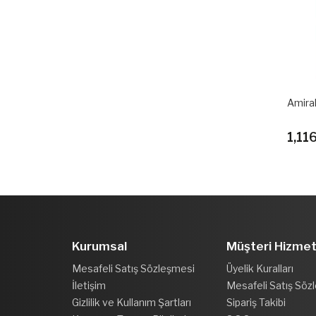
Amiral
1,11
Kurumsal
Müşteri Hizmet
Mesafeli Satış Sözleşmesi
Üyelik Kuralları
İletişim
Mesafeli Satış Söz
Gizlilik ve Kullanım Şartları
Sipariş Takibi