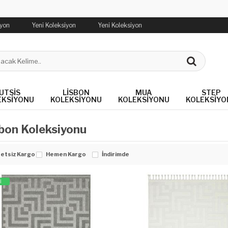
iyon
Yeni Koleksiyon
Yeni Koleksiyon
UTSIS
LISBON
MUA
STEP
EKSIYONU
KOLEKSIYONU
KOLEKSIYONU
KOLEKSIYO
bon Koleksiyonu
etsiz Kargo
Hemen Kargo
İndirimde
İ