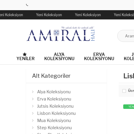
eni Koleksiyon
Yeni Koleksiyon
Yeni Koleksiyon
Yeni Koleks
ALYA
ERVA
J
YENILER
KOLEKSIYONU
KOLEKSIYONU
KOL
Lis
Alt Kategoriler
Ücr
Alya Koleksiyonu
Erva Koleksiyonu
Jutsis Koleksiyonu
YEN
Lisbon Koleksiyonu
Mua Koleksiyonu
Step Koleksiyonu