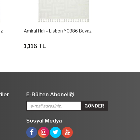
az
Amiral Halı - Lisbon Y0386 Beyaz
Amiral Halı -
1,116 TL
1,116 TL
iler
E-Bülten Aboneliği
Sosyal Medya