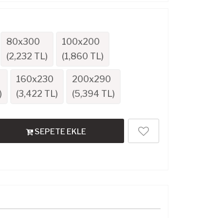
80x300
100x200
(
2,232
TL)
(
1,860
TL)
160x230
200x290
)
(
3,422
TL)
(
5,394
TL)
SEPETE EKLE