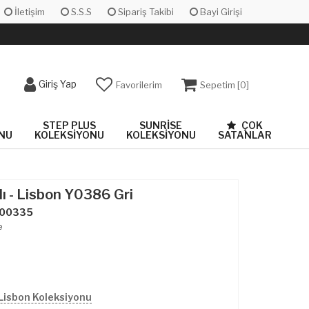
İletişim
S.S.S
Sipariş Takibi
Bayi Girişi
Giriş Yap
Favorilerim
Sepetim [
0
]
STEP PLUS
SUNRISE
ÇOK
NU
KOLEKSIYONU
KOLEKSIYONU
SATANLAR
lı - Lisbon Y0386 Gri
00335
e
Lisbon Koleksiyonu