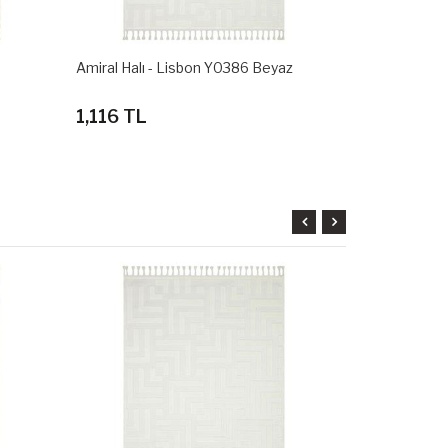
Amiral Halı - Lisbon Y0386 Beyaz
Amiral Halı 
1,116 TL
1,116 TL