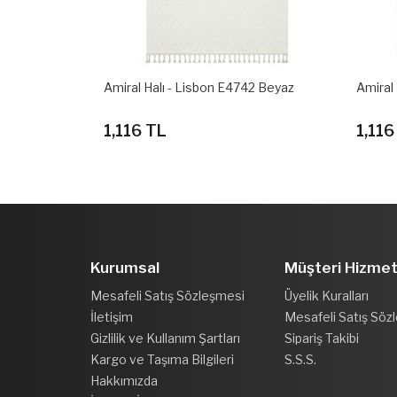
2 Bej
Amiral Halı - Lisbon E4742 Beyaz
Amiral
1,116 TL
1,116
Kurumsal
Müşteri Hizmet
Mesafeli Satış Sözleşmesi
Üyelik Kuralları
İletişim
Mesafeli Satış Söz
Gizlilik ve Kullanım Şartları
Sipariş Takibi
Kargo ve Taşıma Bilgileri
S.S.S.
Hakkımızda