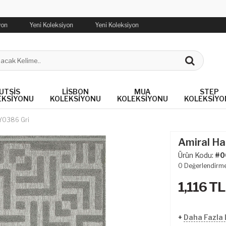
yon
Yeni Koleksiyon
Yeni Koleksiyon
UTSIS
LISBON
MUA
STEP
EKSIYONU
KOLEKSIYONU
KOLEKSIYONU
KOLEKSIYO
 Y0386 Gri
Amiral Ha
Ürün Kodu:
#0
0
Değerlendirm
1,116
TL
+
Daha Fazla 