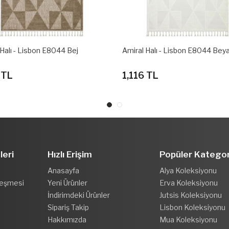
 Halı - Lisbon E8044 Bej
Amiral Halı - Lisbon E8044 Bey
 TL
1,116 TL
leri
Hızlı Erişim
Popüler Kategor
Anasayfa
Alya Koleksiyonu
leşmesi
Yeni Ürünler
Erva Koleksiyonu
İndirimdeki Ürünler
Jutsis Koleksiyonu
Sipariş Takip
Lisbon Koleksiyonu
Hakkımızda
Mua Koleksiyonu