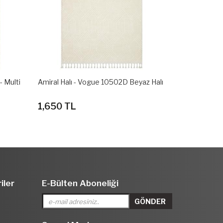
az Halı
Amiral Halı - Vogue 10692F Beyaz Halı
Amiral Halı -
1,650 TL
1,650 TL
iler
E-Bülten Aboneliği