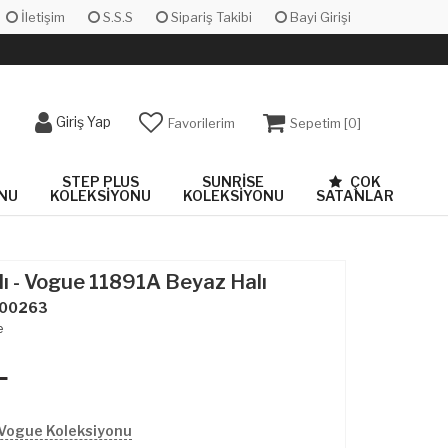
İletişim
S.S.S
Sipariş Takibi
Bayi Girişi
Giriş Yap
Favorilerim
Sepetim [
0
]
STEP PLUS
SUNRISE
ÇOK
NU
KOLEKSIYONU
KOLEKSIYONU
SATANLAR
lı - Vogue 11891A Beyaz Halı
00263
e
L
 Vogue Koleksiyonu