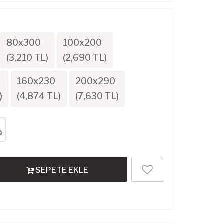
80x300
100x200
(
3,210
TL)
(
2,690
TL)
160x230
200x290
)
(
4,874
TL)
(
7,630
TL)
SEPETE EKLE