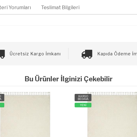
eri Yorumları
Teslimat Bilgileri
Ücretsiz Kargo İmkanı
Kapıda Ödeme İm
Bu Ürünler İlginizi Çekebilir
O
KARGO
A
BEDAVA
YENİ