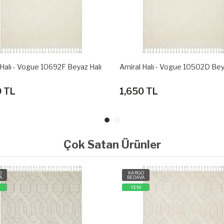
 Halı - Vogue 10502D Beyaz Halı
Amiral Halı - Vogue 10502D Bej 
0 TL
1,650 TL
Çok Satan Ürünler
O
KARGO
A
BEDAVA
YENİ