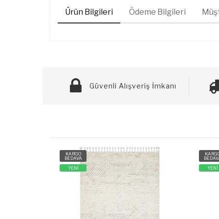
Ürün Bilgileri
Ödeme Bilgileri
Müşt
Güvenli Alışveriş İmkanı
KARGO
KARG
BEDAVA
BEDAV
YENİ
YENİ