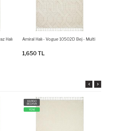
- Multi
Amiral Halı - Vogue 10502D Açık Gri
Amiral Halı -
Halı
Halı
1,650 TL
1,650 TL
KARGO
KARGO
BEDAVA
BEDAVA
YENİ
YENİ