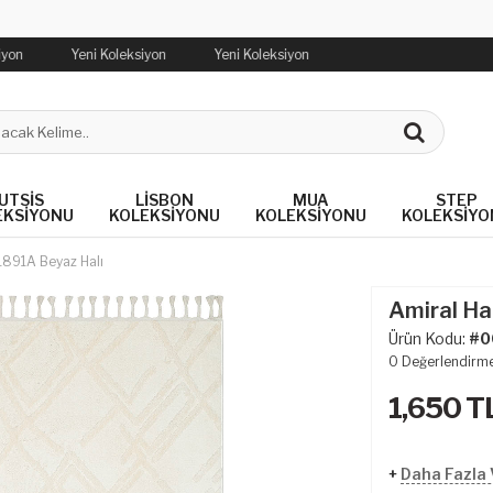
iyon
Yeni Koleksiyon
Yeni Koleksiyon
UTSIS
LISBON
MUA
STEP
EKSIYONU
KOLEKSIYONU
KOLEKSIYONU
KOLEKSIYO
11891A Beyaz Halı
Amiral Ha
Ürün Kodu:
#0
0
Değerlendirm
1,650
T
+
Daha Fazla