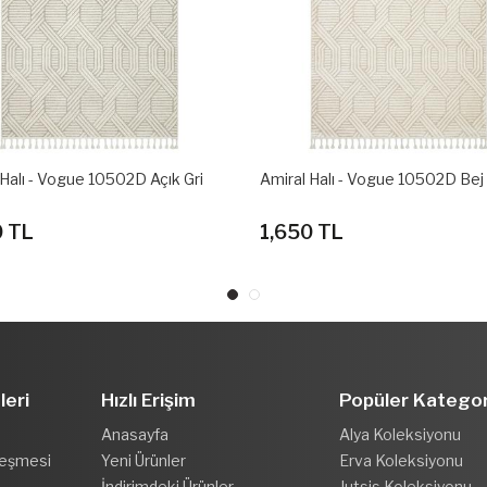
 Halı - Vogue 10502D Bej - Multi
Amiral Halı - Vogue 10502D Bey
0 TL
1,650 TL
leri
Hızlı Erişim
Popüler Kategor
Anasayfa
Alya Koleksiyonu
leşmesi
Yeni Ürünler
Erva Koleksiyonu
İndirimdeki Ürünler
Jutsis Koleksiyonu