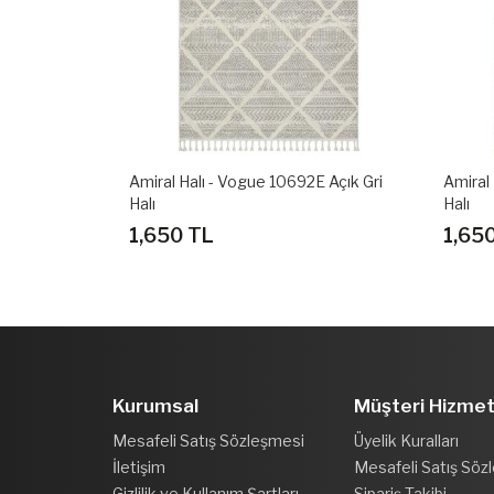
E Açık Gri
Amiral Halı - Vogue 10502D Açık Gri
Amiral
Halı
1,650 TL
1,65
Kurumsal
Müşteri Hizmet
Mesafeli Satış Sözleşmesi
Üyelik Kuralları
İletişim
Mesafeli Satış Söz
Gizlilik ve Kullanım Şartları
Sipariş Takibi