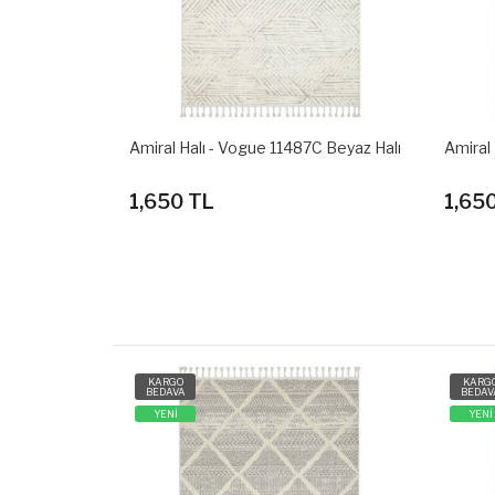
C Beyaz Halı
Amiral Halı - Vogue 10692F Beyaz Halı
Amiral
1,650 TL
1,65
KARGO
KARG
BEDAVA
BEDAV
YENİ
YENİ