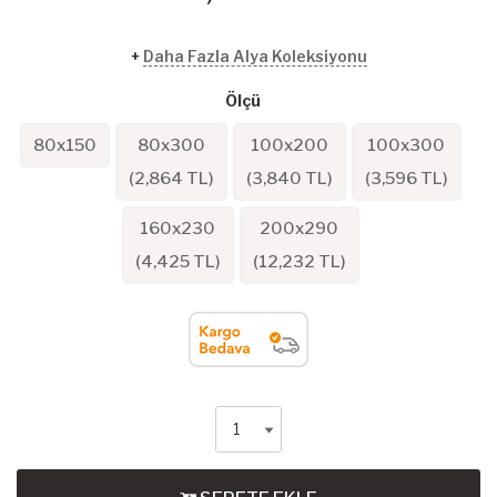
+
Daha Fazla Alya Koleksiyonu
Ölçü
80x150
80x300
100x200
100x300
(
2,864
TL)
(
3,840
TL)
(
3,596
TL)
160x230
200x290
(
4,425
TL)
(
12,232
TL)