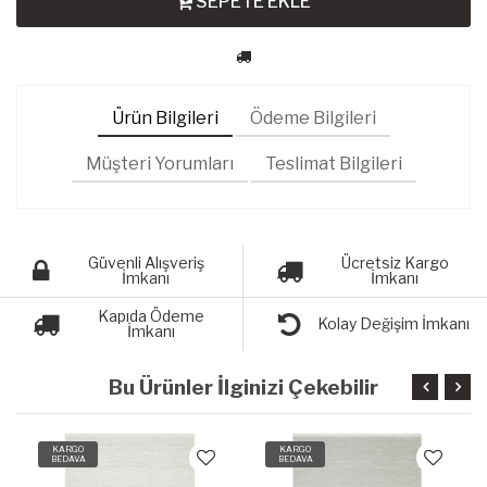
SEPETE EKLE
Ürün Bilgileri
Ödeme Bilgileri
Müşteri Yorumları
Teslimat Bilgileri
Güvenli Alışveriş
Ücretsiz Kargo
İmkanı
İmkanı
Kapıda Ödeme
Kolay Değişim İmkanı
İmkanı
Bu Ürünler İlginizi Çekebilir
KARGO
KARGO
BEDAVA
BEDAVA